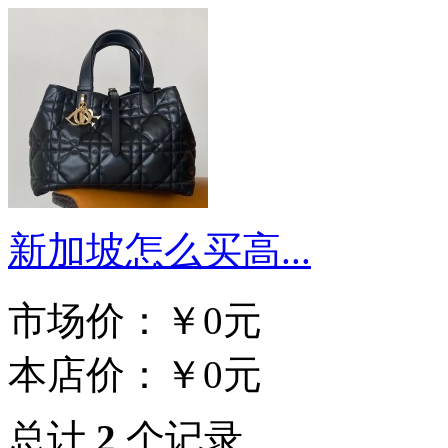
新加坡怎么买高...
市场价：
￥0元
本店价：
￥0元
总计
2
个记录