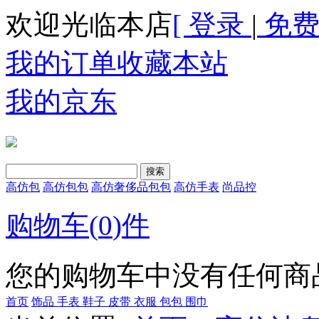
欢迎光临本店
[ 登录
|
免费
我的订单
收藏本站
我的京东
高仿包
高仿包包
高仿奢侈品包包
高仿手表
尚品控
购物车(
0
)件
您的购物车中没有任何商
首页
饰品
手表
鞋子
皮带
衣服
包包
围巾