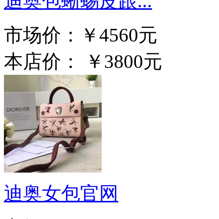
迪奥包蜥蜴皮跟...
市场价：
￥4560元
本店价：
￥3800元
迪奥女包官网