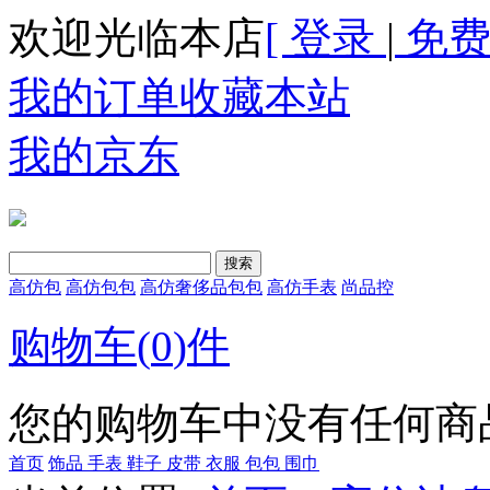
欢迎光临本店
[ 登录
|
免费
我的订单
收藏本站
我的京东
高仿包
高仿包包
高仿奢侈品包包
高仿手表
尚品控
购物车(
0
)件
您的购物车中没有任何商
首页
饰品
手表
鞋子
皮带
衣服
包包
围巾