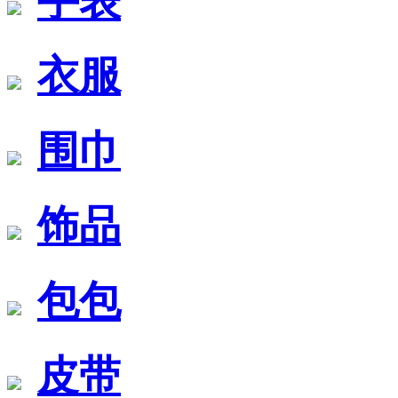
手表
衣服
围巾
饰品
包包
皮带