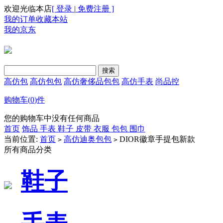
欢迎光临本店
[ 登录
|
免费注册 ]
我的订单
收藏本站
我的京东
高仿包
高仿包包
高仿奢侈品包包
高仿手表
尚品控
购物车(
0
)件
您的购物车中没有任何商品
首页
饰品
手表
鞋子
皮带
衣服
包包
围巾
当前位置:
首页
高仿迪奥包包
DIOR徽章手提包新款
>
>
所有商品分类
鞋子