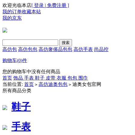
欢迎光临本店
[ 登录
|
免费注册 ]
我的订单
收藏本站
我的京东
高仿包
高仿包包
高仿奢侈品包包
高仿手表
尚品控
购物车(
0
)件
您的购物车中没有任何商品
首页
饰品
手表
鞋子
皮带
衣服
包包
围巾
当前位置:
首页
高仿迪奥包包
迪奥女包官网
>
>
所有商品分类
鞋子
手表