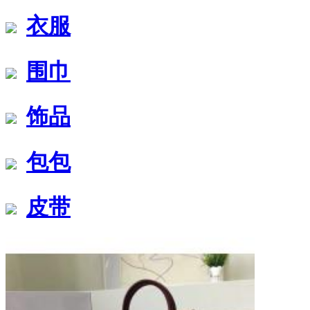
衣服
围巾
饰品
包包
皮带