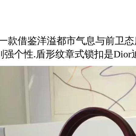
一款借鉴洋溢都市气息与前卫态
个性.盾形纹章式锁扣是Dior迪