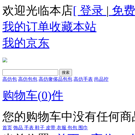
欢迎光临本店
[ 登录
|
免费
我的订单
收藏本站
我的京东
高仿包
高仿包包
高仿奢侈品包包
高仿手表
尚品控
购物车(
0
)件
您的购物车中没有任何商
首页
饰品
手表
鞋子
皮带
衣服
包包
围巾