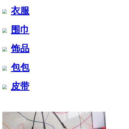
衣服
围巾
饰品
包包
皮带