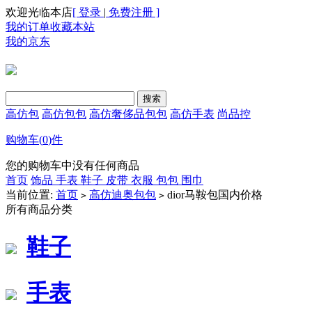
欢迎光临本店
[ 登录
|
免费注册 ]
我的订单
收藏本站
我的京东
高仿包
高仿包包
高仿奢侈品包包
高仿手表
尚品控
购物车(
0
)件
您的购物车中没有任何商品
首页
饰品
手表
鞋子
皮带
衣服
包包
围巾
当前位置:
首页
高仿迪奥包包
dior马鞍包国内价格
>
>
所有商品分类
鞋子
手表