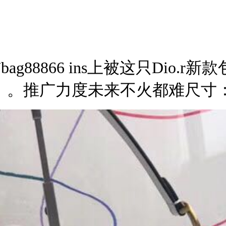
ag88866 ins上被这只Dio
。。推广力度未来不火都难
尺寸：