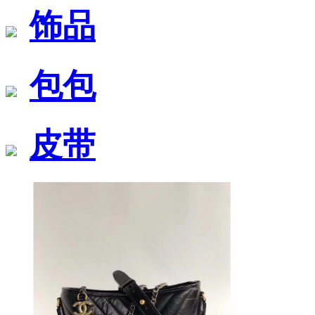
饰品
包包
皮带