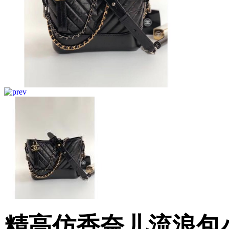
精高仿香奈儿流浪包