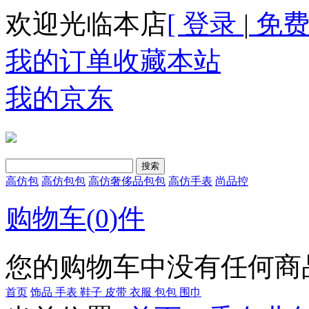
欢迎光临本店
[ 登录
|
免费
我的订单
收藏本站
我的京东
高仿包
高仿包包
高仿奢侈品包包
高仿手表
尚品控
购物车(
0
)件
您的购物车中没有任何商
首页
饰品
手表
鞋子
皮带
衣服
包包
围巾